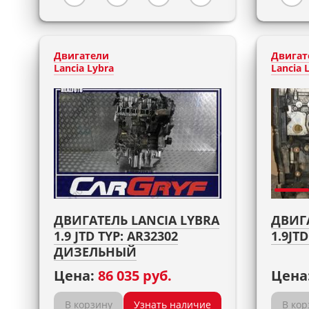
Двигатели
Двигат
Lancia Lybra
Lancia 
ДВИГАТЕЛЬ LANCIA LYBRA
ДВИГА
1.9 JTD TYP: AR32302
1.9J
ДИЗЕЛЬНЫЙ
Цена:
86 035 руб.
Цена
В корзину
Узнать наличие
В кор