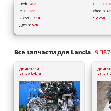
Dedra
408
Delta
1 10
Musa
388
Phedra
37
VOYAGER
10
Y
2 258
Другое
520
Все запчасти для Lancia
9 387
Двигатели
Двигат
Lancia Lybra
Lancia 