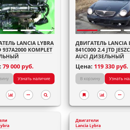
ТЕЛЬ LANCIA LYBRA
ДВИГАТЕЛЬ LANCIA 
TD 937A2000 KOMPLET
841C000 2.4 JTD JESZ
ЛЬНЫЙ
AUCI ДИЗЕЛЬНЫЙ
:
79 000 руб.
Цена:
119 330 руб.
зину
Узнать наличие
В корзину
Узнать на
ели
Двигатели
Lybra
Lancia Lybra