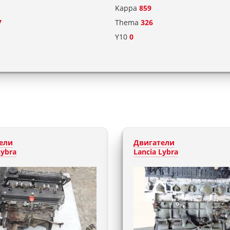
1
Kappa
859
7
Thema
326
Y10
0
ели
Двигатели
Lybra
Lancia Lybra