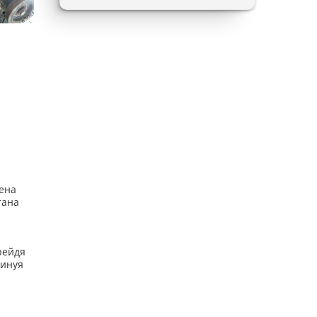
Цена
тана
рейдя
минуя