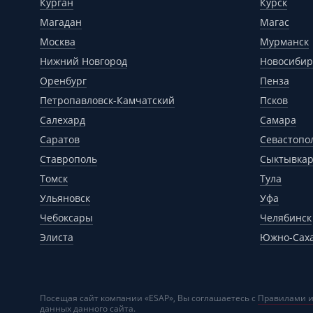
Курган
Курск
Магадан
Магас
Москва
Мурманск
Нижний Новгород
Новосибир
Оренбург
Пенза
Петропавловск-Камчатский
Псков
Салехард
Самара
Саратов
Севастопо
Ставрополь
Сыктывка
Томск
Тула
Ульяновск
Уфа
Чебоксары
Челябинск
Элиста
Южно-Сах
Посещая сайт компании «ESAP», Вы соглашаетесь с
Правилами и
данных
данного сайта.